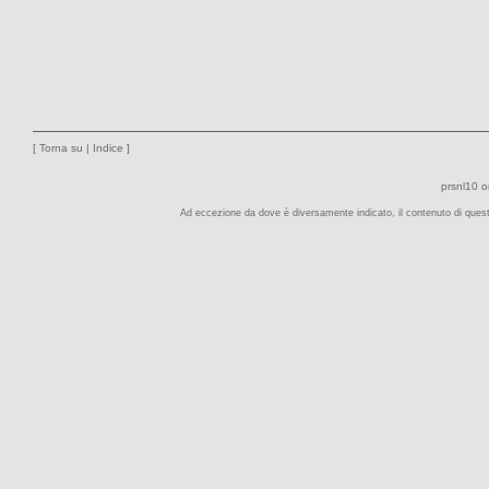
[
Torna su
|
Indice
]
prsnl10
o
Ad eccezione da dove è diversamente indicato, il contenuto di quest