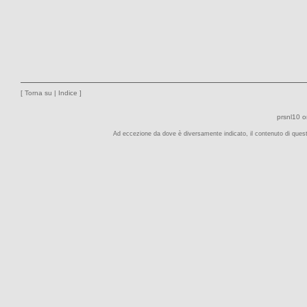
[
Torna su
|
Indice
]
prsnl10
o
Ad eccezione da dove è diversamente indicato, il contenuto di quest